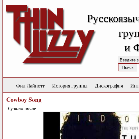
Русскоязы
груп
и 
Фил Лайнотт
История группы
Дискография
Инт
Cowboy Song
Лучшие песни