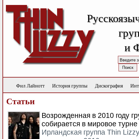
Русскоязы
груп
и 
Фил Лайнотт
История группы
Дискография
Инт
Статьи
Возрожденная в 2010 году гру
собирается в мировое турне 
Ирландская группа Thin Lizz