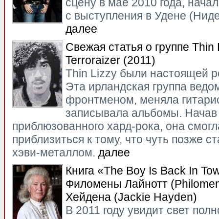
сцену в мае 2010 года, нача
с выступления в Удене (Нид
далее
Свежая статья о группе Thin 
Terroraizer (2011)
Thin Lizzy были настоящей р
Эта ирландская группа вед
фронтменом, меняла гитари
записывала альбомы. Начав 
приблюзованного хард-рока, она смог
приблизиться к тому, что чуть позже с
хэви-металлом.
далее
Книга «The Boy Is Back In To
Филомены Лайнотт (Philomena
Хейдена (Jackie Hayden)
В 2011 году увидит свет пол