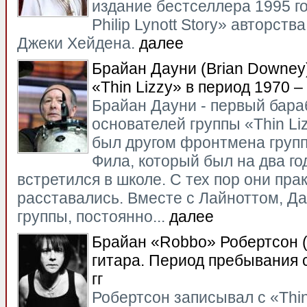
издание бестселлера 1995 г
Philip Lynott Story» авторст
Джеки Хейдена.
далее
Брайан Дауни (Brian Downey)
«Thin Lizzy» в период 1970 – 
Брайан Дауни - первый бара
основателей группы «Thin Li
был другом фронтмена груп
Фила, который был на два го
встретился в школе. С тех пор они пра
расставались. Вместе с Лайноттом, Д
группы, постоянно...
далее
Брайан «Robbo» Робертсон (
гитара. Период пребывания с
гг
Робертсон записывал с «Thin