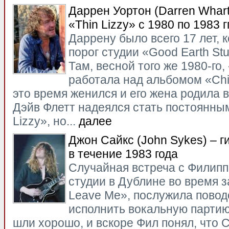
Даррен Уортон (Darren Whar
«Thin Lizzy» с 1980 по 1983 г
Даррену было всего 17 лет, к
порог студии «Good Earth St
Там, весной того же 1980-го, 
работала над альбомом «Chi
это время женился и его жена родила в
Дэйв Флетт надеялся стать постоянны
Lizzy», но...
далее
Джон Сайкс (John Sykes) – ги
в течение 1983 года
Случайная встреча с Филипп
студии в Дублине во время з
Leave Me», послужила повод
исполнить вокальную партию
шли хорошо, и вскоре Фил понял, что 