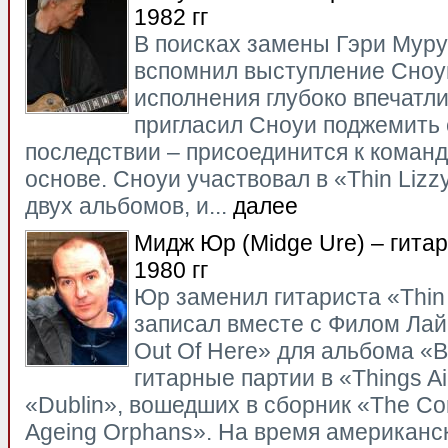
1982 гг
В поисках замены Гэри Муру
вспомнил выступление Сноуи 
исполнения глубоко впечатли
пригласил Сноуи поджемить с 
последствии – присоединится к команд
основе. Сноуи участвовал в «Thin Lizz
двух альбомов, и...
далее
Мидж Юр (Midge Ure) – гитара
1980 гг
Юр заменил гитариста «Thin 
записал вместе с Филом Лай
Out Of Here» для альбома «B
гитарные партии в «Things Ai
«Dublin», вошедших в сборник «The Con
Ageing Orphans». На время американск