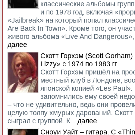
классические альбомы группы
и по 1978 год, включая «пр
«Jailbreak» на который попал классиче
Are Back In Town». Кроме того, он учас
живого альбома «Live And Dangerous», 
далее
Скотт Горхэм (Scott Gorham) 
Lizzy» с 1974 по 1983 гг
Скотт Горхэм пришёл на про
местный клуб в Лондоне, во
японской копией «Les Paul».
запомнились ему своей нед
– что не удивительно, ведь они прове
целую толпу хмурых дарований. Скотт 
сыграл с группой. К...
далее
Сноуи Уайт – гитара. С «Thin