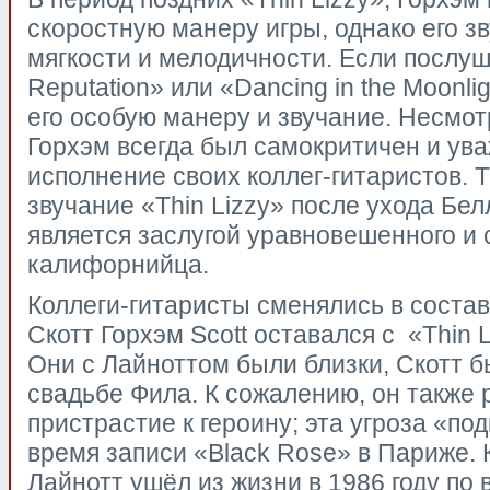
скоростную манеру игры, однако его з
мягкости и мелодичности. Если послуш
Reputation» или «Dancing in the Moonli
его особую манеру и звучание. Несмотр
Горхэм всегда был самокритичен и ув
исполнение своих коллег-гитаристов. 
звучание «Thin Lizzy» после ухода Бел
является заслугой уравновешенного и 
калифорнийца.
Коллеги-гитаристы сменялись в состав
Скотт Горхэм Scott оставался с «Thin L
Они с Лайноттом были близки, Скотт 
свадьбе Фила. К сожалению, он также 
пристрастие к героину; эта угроза «под
время записи «Black Rose» в Париже. 
Лайнотт ушёл из жизни в 1986 году по 