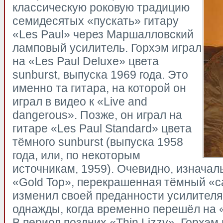
классическую роковую традицию
семидесятых «пускать» гитару
«Les Paul» через Маршалловский
ламповый усилитель. Горхэм играл
на «Les Paul Deluxe» цвета
sunburst, выпуска 1969 года. Это
именно та гитара, на которой он
играл в видео к «Live and
dangerous». Позже, он играл на
гитаре «Les Paul Standard» цвета
тёмного sunburst (выпуска 1958
года, или, по некоторым
источникам, 1959). Очевидно, изначал
«Gold Top», перекрашенная тёмный «с
изменил своей преданности усилителя
однажды, когда временно перешёл на «
В период поздних «Thin Lizzy», Горхэм