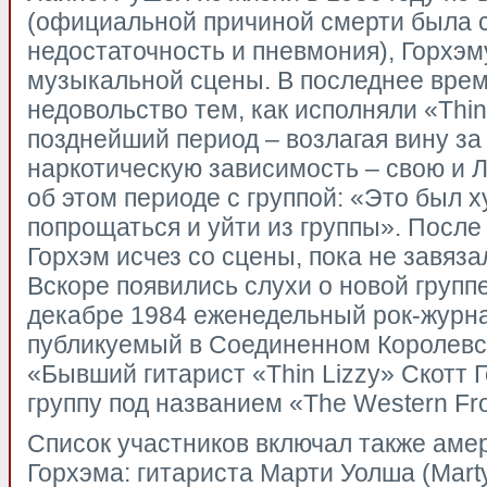
(официальной причиной смерти была 
недостаточность и пневмония), Горхэм
музыкальной сцены. В последнее вре
недовольство тем, как исполняли «Thin
позднейший период – возлагая вину за 
наркотическую зависимость – свою и Л
об этом периоде с группой: «Это был 
попрощаться и уйти из группы». После 
Горхэм исчез со сцены, пока не завяза
Вскоре появились слухи о новой группе
декабре 1984 еженедельный рок-журна
публикуемый в Соединенном Королевст
«Бывший гитарист «Thin Lizzy» Скотт 
группу под названием «The Western Fr
Список участников включал также аме
Горхэма: гитариста Марти Уолша (Mart