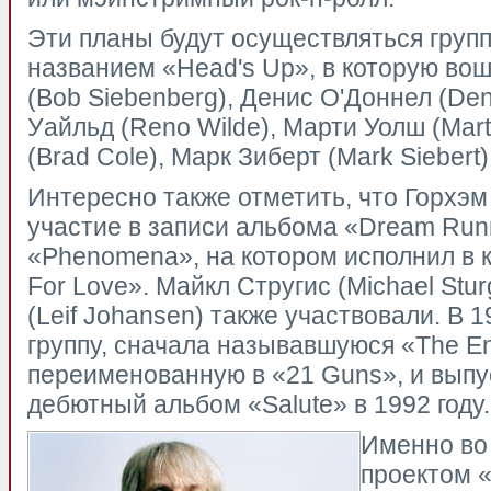
Эти планы будут осуществляться групп
названием «Head's Up», в которую во
(Bob Siebenberg), Денис О'Доннел (Den
Уайльд (Reno Wilde), Марти Уолш (Mart
(Brad Cole), Марк Зиберт (Mark Siebert
Интересно также отметить, что Горхэм 
участие в записи альбома «Dream Run
«Phenomena», на котором исполнил в ко
For Love». Майкл Стругис (Michael Stu
(Leif Johansen) также участвовали. В 1
группу, сначала называвшуюся «The En
переименованную в «21 Guns», и вып
дебютный альбом «Salute» в 1992 году.
Именно во
проектом 