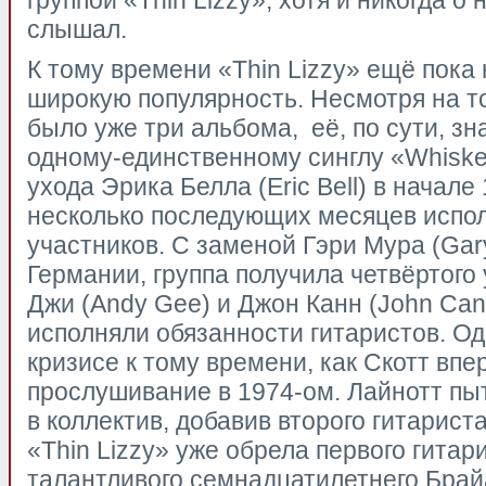
группой «Thin Lizzy», хотя и никогда о
слышал.
К тому времени «Thin Lizzy» ещё пока
широкую популярность. Несмотря на то
было уже три альбома, её, по сути, з
одному-единственному синглу «Whiskey
ухода Эрика Белла (Eric Bell) в начале 
несколько последующих месяцев испол
участников. С заменой Гэри Мура (Gar
Германии, группа получила четвёртого 
Джи (Andy Gee) и Джон Канн (John Ca
исполняли обязанности гитаристов. Од
кризисе к тому времени, как Скотт вп
прослушивание в 1974-ом. Лайнотт пы
в коллектив, добавив второго гитарист
«Thin Lizzy» уже обрела первого гитар
талантливого семнадцатилетнего Бра