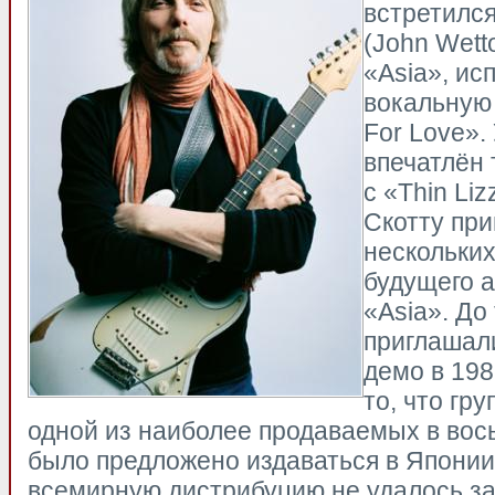
встретилс
(John Wet
«Asia», и
вокальную п
For Love».
впечатлён
с «Thin Li
Скотту при
нескольких
будущего 
«Asia». До
приглашали
демо в 198
то, что гр
одной из наиболее продаваемых в вос
было предложено издаваться в Японии,
всемирную дистрибуцию не удалось за