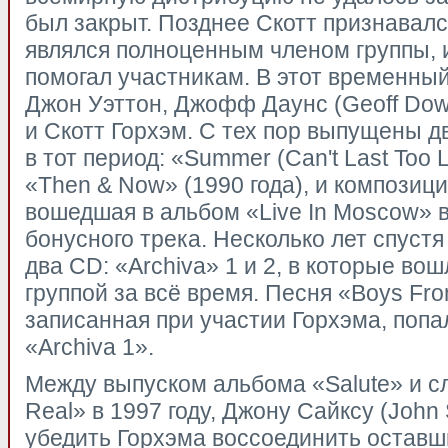
был закрыт. Позднее Скотт признавался
являлся полноценным членом группы, 
помогал участникам. В этот временный
Джон Уэттон, Джофф Даунс (Geoff Dow
и Скотт Горхэм. С тех пор выпущены д
в тот период: «Summer (Can't Last Too
«Then & Now» (1990 года), и композици
вошедшая в альбом «Live In Moscow» в
бонусного трека. Несколько лет спустя
два CD: «Archiva» 1 и 2, в которые во
группой за всё время. Песня «Boys Fro
записанная при участии Горхэма, попа
«Archiva 1».
Между выпуском альбома «Salute» и 
Real» в 1997 году, Джону Сайксу (John
убедить Горхэма воссоединить оставш