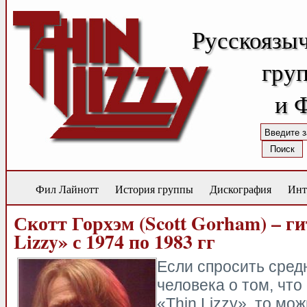
Русскоязы
груп
и 
Фил Лайнотт
История группы
Дискография
Инт
Скотт Горхэм (Scott Gorham) – ги
Lizzy» с 1974 по 1983 гг
Если спросить сред
человека о том, что 
«Thin Lizzy», то мо