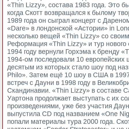
«Thin Lizzy», состава 1983 года. Это б
когда Скотт возвращался к былому тво
1989 года он сыграл концерт с Дарено
«Dare» в лондонской «Астории» in Lond
несколько вещей «Thin Lizzy» со своим
Реформация «Thin Lizzy» и тур нового
1994 году вернули Горхэма к бренду «Th
1994-ом последовали 10 европейских ш
десятым из которых стало шоу под наз
Philo». Затем ещё 10 шоу в США в 1997
встреч с Дауни в 1998 году в Великобр
Скандинавии. «Thin Lizzy» в составе С
Уартона продолжает выступать с их с
произведениями, уже без участия Даун
выпустила CD под названием «One Nigh
попали материалы тура 2000 года. Скот