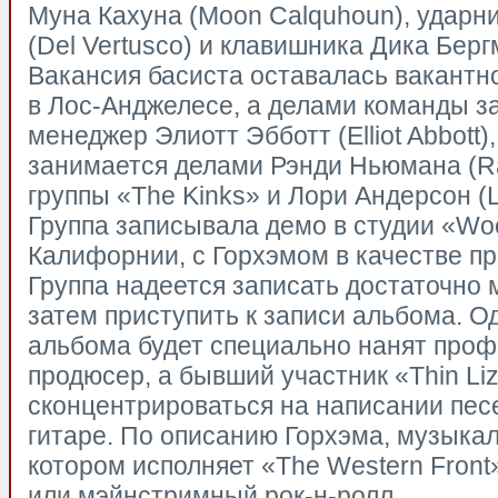
Муна Кахуна (Moon Calquhoun), ударн
(Del Vertusco) и клавишника Дика Берг
Вакансия басиста оставалась вакантно
в Лос-Анджелесе, а делами команды з
менеджер Элиотт Эбботт (Elliot Abbott)
занимается делами Рэнди Ньюмана (R
группы «The Kinks» и Лори Андерсон (L
Группа записывала демо в студии «Wood
Калифорнии, с Горхэмом в качестве п
Группа надеется записать достаточно 
затем приступить к записи альбома. О
альбома будет специально нанят про
продюсер, а бывший участник «Thin Li
сконцентрироваться на написании пес
гитаре. По описанию Горхэма, музыкал
котором исполняет «The Western Front
или мэйнстримный рок-н-ролл.