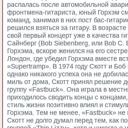
распалась после автомобильной авари
фронтмена-гитариста, юный Горхэм с
команд, занимая в них пост бас-гитари
решился взяться за гитару. В возрасте
свой первый концерт уже в качества г
Сайнберг (Bob Siebenberg, или Bob C. 
Горхэма, вскоре женился на его сестре
Лондон, где убедил Горхэма вместе вст
«Supertramp». В 1974 году Скотт и Боб 
однако никакого успеха она не добила
миль от дома, Скотт принял решение д
группу «Fastbuck». Она играла в местны
приходилось сводить концы с концами
стиль жизни позитивно влиял и стиму
Горхэма. Тем не менее, «Fastbuck» не
Скотт не долго думал перед тем, как п