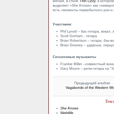
мягкая, в стиле
Thin Lizzy
, в которо
выделяет «She Knows» как «невероя
есть «моменты первобытного рок-н-р
Участники
:
Phil Lynott – бас-гитара, вокал,
Scott Gorham - гитара
Brian Robertson – гитара, бэк-в
Brian Downey – ударные, перку
Сессионные
музыканты
Frankie Miller –совместный вокал
Gary Moore – ритм-гитара на "Sti
Предыдущий альбом
Vagabonds of the Western Wo
Текс
She Knows
Nightlife