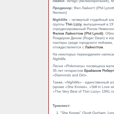
Лейбл:
Vertigo (Великобритания), 
Продюсер:
Фил Лайнотт (Phil Lynot
Nevison)
Nightlife
– четвертый студийный ал
группы
Thin Lizzy
, выпущенный в 19
спродюсированный Роном Невисоном
Филом Лайноттом (Phil Lynott)
. Обл
Рождером Дином (Roger Dean) и из
пантеры среди городского пейзажа,
отождествляется с
Лайноттом
.
На некоторых переизданиях написа
Nightlife.
Песня «Philomena» посвящена мат
35 лет гитаристом
Брайаном Робертс
«Diamonds and Dirt».
Также, «Nightlife» - единственный 
(кроме «She Knows», «Still in Love
«The Very Best of Thin Lizzy» 1991 го
Треклист:
"She Knows" (Scott Gorham, Lyno