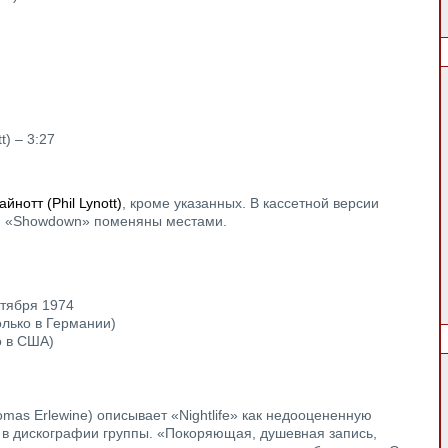
t) – 3:27
йнотт (Phil Lynott)
, кроме указанных. В кассетной версии
и «Showdown» поменяны местами.
октября 1974
(только в Германии)
ко в США)
mas Erlewine) описывает «Nightlife» как недооцененную
 в дискографии группы. «Покоряющая, душевная запись,