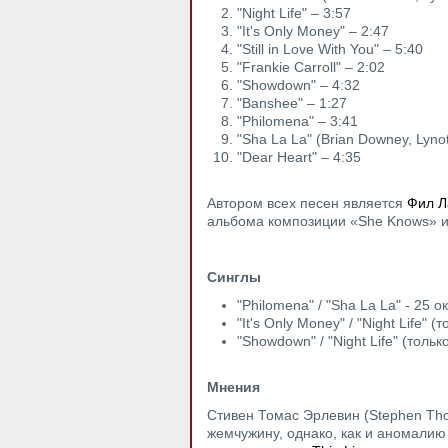
"Night Life" – 3:57
"It's Only Money" – 2:47
"Still in Love With You" – 5:40
"Frankie Carroll" – 2:02
"Showdown" – 4:32
"Banshee" – 1:27
"Philomena" – 3:41
"Sha La La" (Brian Downey, Lynot
"Dear Heart" – 4:35
Автором всех песен является
Фил Ла
альбома композиции «She Knows» 
Синглы
"Philomena" / "Sha La La" - 25 
"It's Only Money" / "Night Life" 
"Showdown" / "Night Life" (толь
Мнения
Стивен Томас Эрлевин (Stephen Tho
жемчужину, однако, как и аномалию