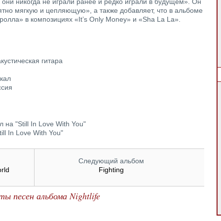
м они никогда не играли ранее и редко играли в будущем». Он
тно мягкую и цепляющую», а также добавляет, что в альбоме
олла» в композициях «It’s Only Money» и «Sha La La».
 акустическая гитара
окал
ссия
 на "Still In Love With You"
ll In Love With You"
Следующий альбом
rld
Fighting
ты песен альбома Nightlife