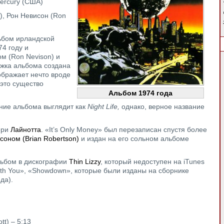
Mercury (США)
t), Рон Невисон (Ron
ьбом ирландской
74 году и
 (Ron Nevison) и
ожка альбома создана
ображает нечто вроде
 это существо
Альбом 1974 года
ние альбома выглядит как
Night
Life,
однако, верное название
ери
Лайнотта
. «It’s Only Money» был перезаписан спустя более
оном (Brian Robertson)
и издан на его сольном альбоме
альбом в дискографии
Thin Lizzy
, который недоступен на iTunes
 with You», «Showdown», которые были изданы на сборнике
да).
tt) – 5:13