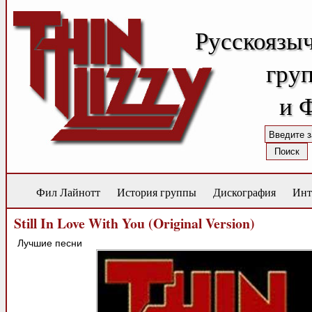
Русскоязы
груп
и 
Фил Лайнотт
История группы
Дискография
Инт
Still In Love With You (Original Version)
Лучшие песни