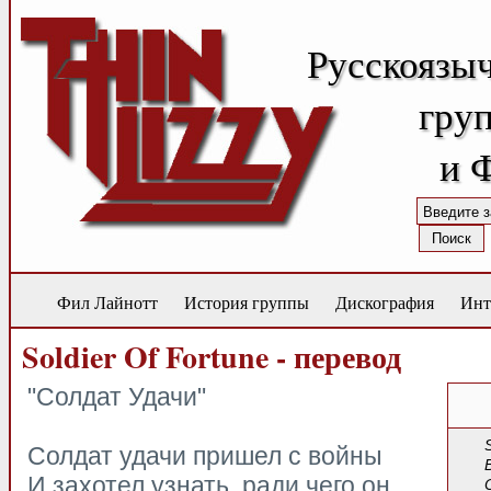
Русскоязы
груп
и 
Фил Лайнотт
История группы
Дискография
Инт
Soldier Of Fortune - перевод
"Солдат Удачи"
Солдат удачи пришел с войны
И захотел узнать, ради чего он