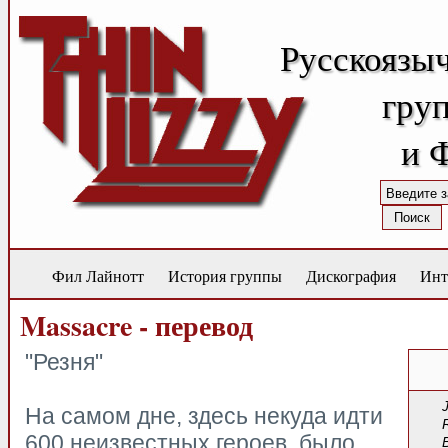
Русскоязы
груп
и 
Фил Лайнотт
История группы
Дискография
Инт
Massacre - перевод
"Резня"
На самом дне, здесь некуда идти
600 неизвестных героев, было